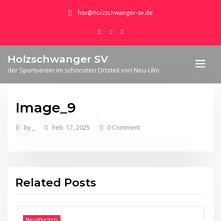
hsv@holzschwanger-sv.de
Holzschwanger SV
der Sportverein im schönsten Ortsteil von Neu-Ulm
Image_9
by
_
Feb. 17, 2025
0 Comment
Related Posts
Neuigkeiten
N