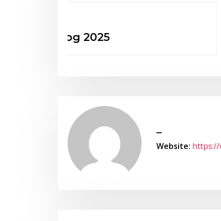
Neuigkeiten
50 Jahre HSV
_
Website:
https:/