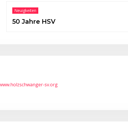
Neuigkeiten
Ehrungen
Weißenh
/www.holzschwanger-sv.org