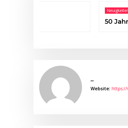
Neuigkeiten
50 Jahre HSV
_
Website:
https:/