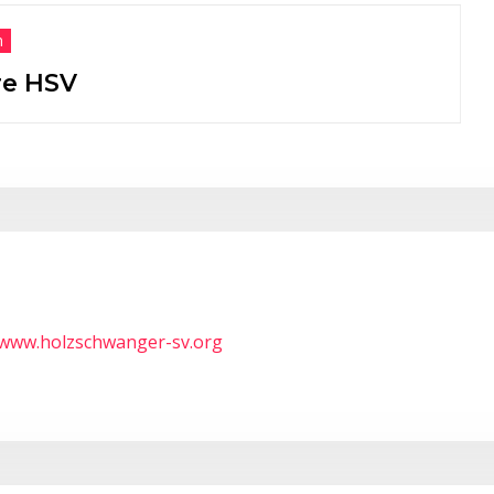
Neuigkeiten
Ehrungen de
Weißenhor
/www.holzschwanger-sv.org