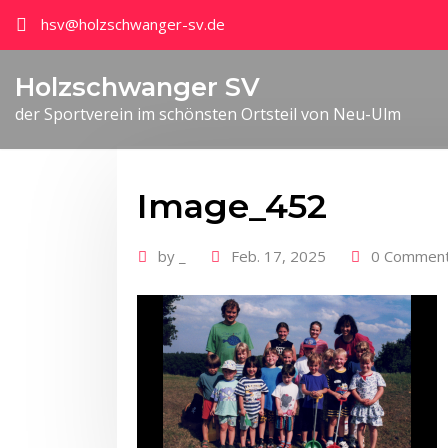
hsv@holzschwanger-sv.de
Holzschwanger SV
der Sportverein im schönsten Ortsteil von Neu-Ulm
Image_452
by
_
Feb. 17, 2025
0 Commen