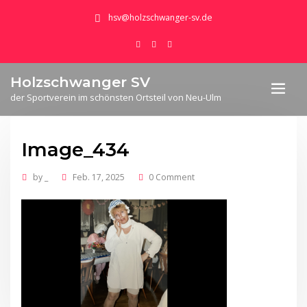
hsv@holzschwanger-sv.de
Holzschwanger SV
der Sportverein im schönsten Ortsteil von Neu-Ulm
Image_434
by
_
Feb. 17, 2025
0 Comment