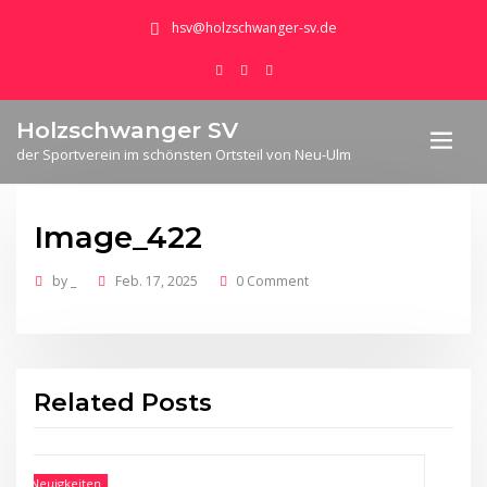
hsv@holzschwanger-sv.de
Holzschwanger SV
der Sportverein im schönsten Ortsteil von Neu-Ulm
Image_422
by
_
Feb. 17, 2025
0 Comment
Related Posts
gkeiten
Neuigkeit