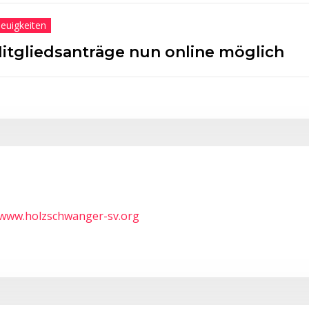
Volleyball
nun online möglich
1. Volley
weiblich 
/www.holzschwanger-sv.org