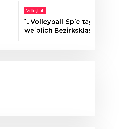
ball-Spieltag des HSV: U15 Midi
Bezirksklasse Süd