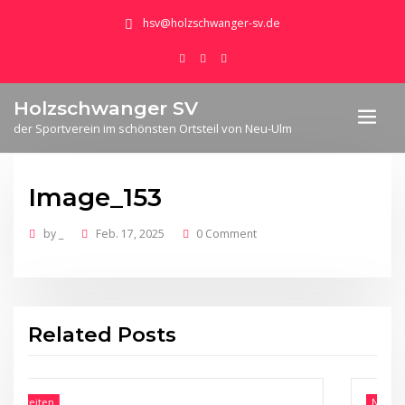
hsv@holzschwanger-sv.de
Holzschwanger SV
der Sportverein im schönsten Ortsteil von Neu-Ulm
Image_153
by
_
Feb. 17, 2025
0 Comment
Related Posts
n
Neuigkeiten