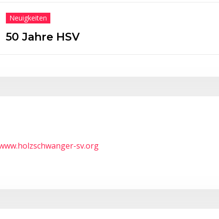
Neuigkeiten
Ehrungen d
Weißenho
/www.holzschwanger-sv.org