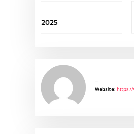
Neuigkeiten
50 Jahre HSV
_
Website:
https:/