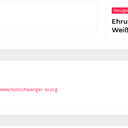
Neuigkeiten
Ehrungen des 
Weißenhorn
/www.holzschwanger-sv.org