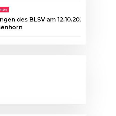
Neuigkei
BLSV am 12.10.2024 in
Mitgl