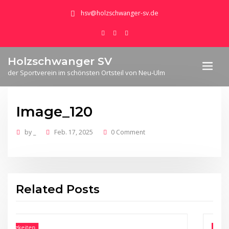
hsv@holzschwanger-sv.de
Holzschwanger SV
der Sportverein im schönsten Ortsteil von Neu-Ulm
Image_120
by
_
Feb. 17, 2025
0 Comment
Related Posts
n
Neuigkeiten