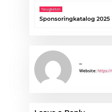
Neuig
atalog 2025
50 
_
Website:
https:/